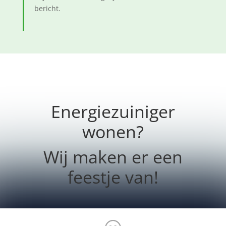
bericht.
Energiezuiniger
wonen?
Wij maken er een
feestje van!