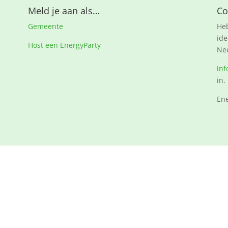
Meld je aan als…
Co
Gemeente
Heb
ide
Host een EnergyParty
Nee
inf
in.
Ene