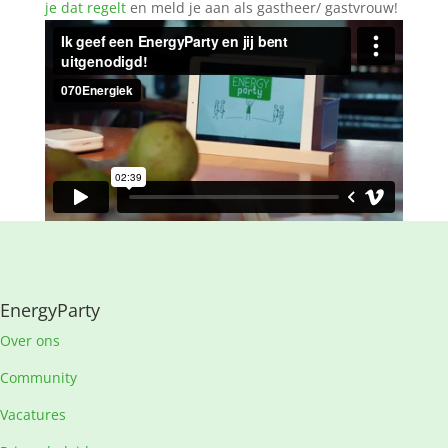
je dat regelt
en meld je aan als gastheer/ gastvrouw!
EnergyParty
Over ons
Community
Vacatures